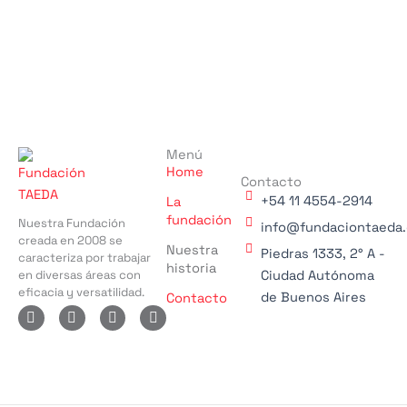
Menú
Home
Contacto
+54 11 4554-2914
La
fundación
Nuestra Fundación
info@fundaciontaeda.
creada en 2008 se
Nuestra
Piedras 1333, 2° A -
caracteriza por trabajar
historia
en diversas áreas con
Ciudad Autónoma
eficacia y versatilidad.
de Buenos Aires
Contacto
X
I
F
L
-
n
a
i
t
s
c
n
w
t
e
k
i
a
b
e
t
g
o
d
t
r
o
i