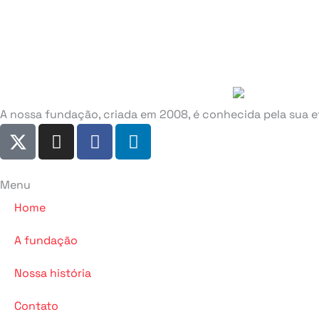
A nossa fundação, criada em 2008, é conhecida pela sua efi
I
F
L
n
a
i
s
c
n
t
e
k
Menu
a
b
e
Home
g
o
d
r
o
i
A fundação
a
k
n
m
-
-
Nossa história
f
i
Contato
n