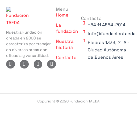
Menú
Home
Contacto
+54 11 4554-2914
La
fundación
Nuestra Fundación
info@fundaciontaeda.
creada en 2008 se
Nuestra
Piedras 1333, 2° A -
caracteriza por trabajar
historia
en diversas áreas con
Ciudad Autónoma
eficacia y versatilidad.
de Buenos Aires
Contacto
X
I
F
L
-
n
a
i
t
s
c
n
w
t
e
k
i
a
b
e
t
g
o
d
t
r
o
i
e
a
k
n
r
m
-
-
Copyright © 2026 Fundación TAEDA
f
i
n