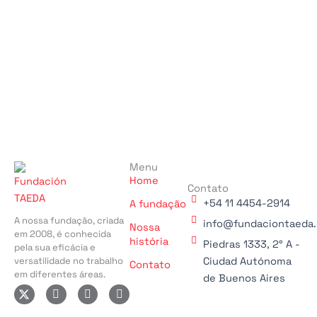
Menu
Home
Contato
+54 11 4454-2914
A fundação
A nossa fundação, criada
info@fundaciontaeda.
Nossa
em 2008, é conhecida
história
Piedras 1333, 2° A -
pela sua eficácia e
versatilidade no trabalho
Ciudad Autónoma
Contato
em diferentes áreas.
de Buenos Aires
I
F
L
n
a
i
s
c
n